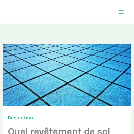
Aller
au
contenu
Décoration
Quel revêtement de sol