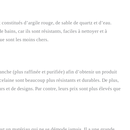
constitués d’argile rouge, de sable de quartz et d’eau.
e bains, car ils sont résistants, faciles à nettoyer et à
que sont les moins chers.
nche (plus raffinée et purifiée) afin d’obtenir un produit
rcelaine sont beaucoup plus résistants et durables. De plus,
rs et de designs. Par contre, leurs prix sont plus élevés que
est un matériau qui ne se démode jamais. Il a une grande