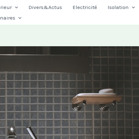
rieur
Divers&Actus
Electricité
Isolation
enaires