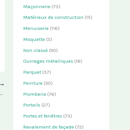
Maçonnerie
(73)
Matériaux de construction
(15)
Menuiserie
(116)
Moquette
(5)
Non classé
(90)
Ouvrages métalliques
(18)
Parquet
(37)
Peinture
(50)
T
Comment créer un coin douche dans une salle de bains ?
Plomberie
(76)
Portails
(27)
Portes et fenêtres
(73)
Ravalement de façade
(72)