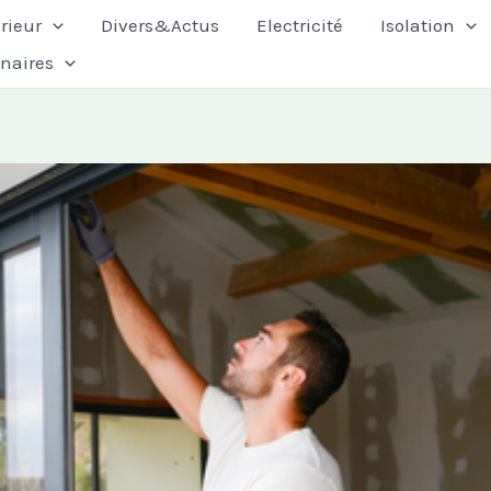
rieur
Divers&Actus
Electricité
Isolation
enaires