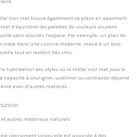
laire.
métal noir mat trouve également sa place en apportant
rmet d’équilibrer les palettes de couleurs souvent
uelle sans alourdir l’espace. Par exemple, un plan de
re mate dans une cuisine moderne, marié à un bois
elle tout en restant très chic.
 hybridation des styles où le métal noir mat joue le
 Sa capacité à souligner, sublimer ou contraster dépend
mbiné avec d’autres matières.
7GZShl0
t et autres matériaux naturels
le pleinement lorsqu’elle est associée à des