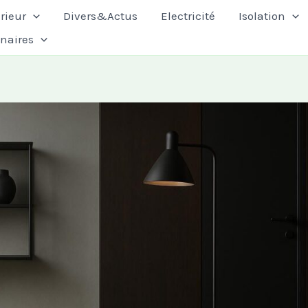
rieur
Divers&Actus
Electricité
Isolation
enaires