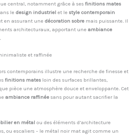
ique central, notamment grâce à ses
finitions mates
dans le
design industriel
et le
style contemporain
ut en assurant une
décoration sobre
mais puissante. Il
éments architecturaux, apportant une
ambiance
.
inimaliste et raffinée
rs contemporains illustre une recherche de finesse et
es
finitions mates
loin des surfaces brillantes,
aque pièce une atmosphère douce et enveloppante. Cet
une
ambiance raffinée
sans pour autant sacrifier la
bilier en métal
ou des éléments d’architecture
s, ou escaliers – le métal noir mat agit comme un