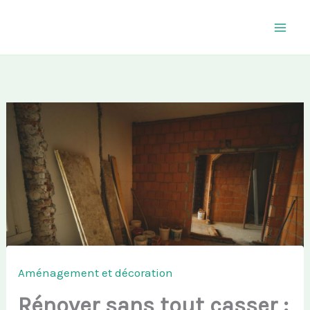
Aller
au
contenu
Aménagement et décoration
Rénover sans tout casser :