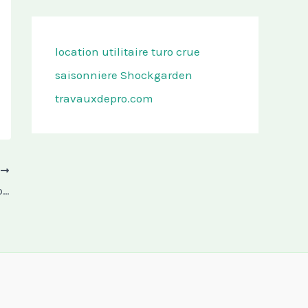
location utilitaire turo
crue
saisonniere
Shockgarden
travauxdepro.com
T
Pourquoi installer une climatisation performante ?