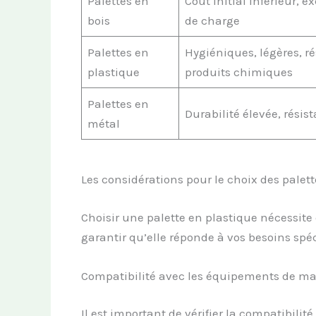
Palettes en
Coût initial inférieur, e
bois
de charge
Palettes en
Hygiéniques, légères, r
plastique
produits chimiques
Palettes en
Durabilité élevée, résis
métal
Les considérations pour le choix des palet
Choisir une palette en plastique nécessite
garantir qu’elle réponde à vos besoins spéc
Compatibilité avec les équipements de m
Il est important de vérifier la compatibilit