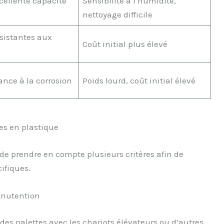
xcellente capacité
Sensibilité à l’humidité,
nettoyage difficile
ésistantes aux
Coût initial plus élevé
tance à la corrosion
Poids lourd, coût initial élevé
tes en plastique
 de prendre en compte plusieurs critères afin de
ifiques.
anutention
é des palettes avec les chariots élévateurs ou d’autres