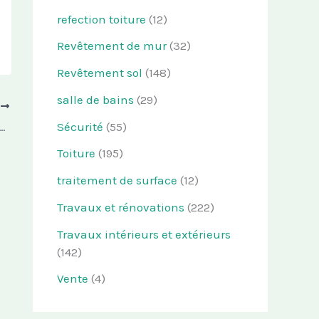
refection toiture
(12)
Revêtement de mur
(32)
Revêtement sol
(148)
salle de bains
(29)
T
Sécurité
(55)
re en place pour recueillir et stocker efficacement les eaux de pluie
Toiture
(195)
traitement de surface
(12)
Travaux et rénovations
(222)
Travaux intérieurs et extérieurs
(142)
Vente
(4)