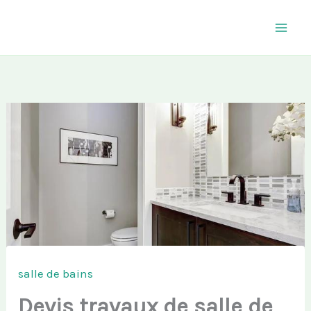
Aller
au
contenu
salle de bains
Devis travaux de salle de