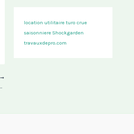
location utilitaire turo
crue
saisonniere
Shockgarden
travauxdepro.com
T
ette : pourquoi est-elle la plus utilisée en neuf ?