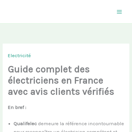
Aller
au
contenu
Electricité
Guide complet des
électriciens en France
avec avis clients vérifiés
En bref :
Qualifelec
demeure la référence incontournable
pour reconnaître un électricien compétent et