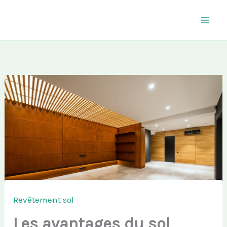
Aller
au
contenu
Revêtement sol
Les avantages du sol