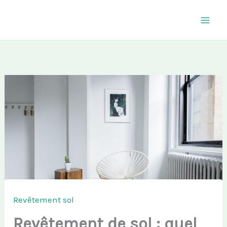
Aller
au
contenu
Revêtement sol
Revêtement de sol : quel