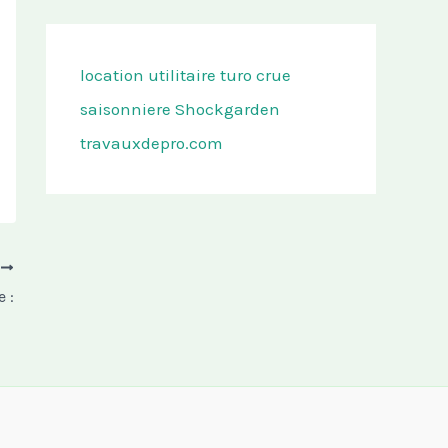
location utilitaire turo
crue
saisonniere
Shockgarden
travauxdepro.com
T
 :