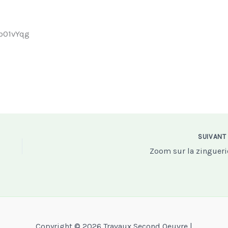
b01vYqg
SUIVAN
Zoom sur la zinguerie
Copyright © 2026 Travaux Second Oeuvre |