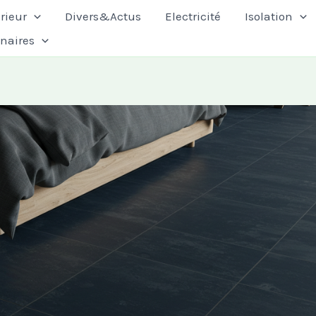
rieur
Divers&Actus
Electricité
Isolation
enaires