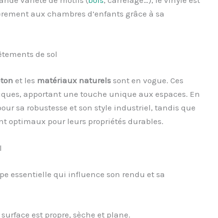
ande variété de motifs (
bois
, carrelage…), le vinyle est
lièrement aux chambres d’enfants grâce à sa
êtements de sol
éton
et les
matériaux naturels
sont en vogue. Ces
ogiques, apportant une touche unique aux espaces. En
our sa robustesse et son style industriel, tandis que
nt optimaux pour leurs propriétés durables.
l
pe essentielle qui influence son rendu et sa
surface est propre, sèche et plane.