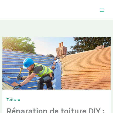
Aller
au
contenu
Toiture
Réparation de toiture DIY :