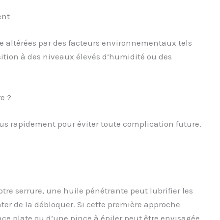
ent
re altérées par des facteurs environnementaux tels
tion à des niveaux élevés d’humidité ou des
e ?
lus rapidement pour éviter toute complication future.
e serrure, une huile pénétrante peut lubrifier les
ter de la débloquer. Si cette première approche
ince plate ou d’une pince à épiler peut être envisagée