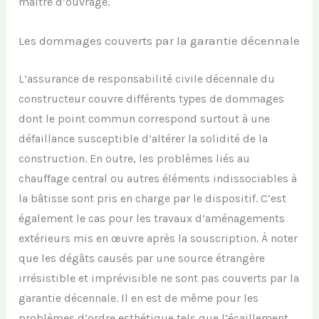
maître d’ouvrage.
Les dommages couverts par la garantie décennale
L’
assurance de responsabilité civile décennale du
constructeur couvre différents types de dommages
dont le point commun correspond surtout à une
défaillance susceptible d’altérer la solidité de la
construction
.
En outre, les problèmes
liés au
chauffage central ou autres éléments
indissociables
à
la bâti
sse
sont pris en charge par le dispositif.
C’est
également le cas pour les
travaux d’aménagements
extérieurs mis en œuvre après
la
souscription.
À noter
que les
dégâts
causés par une source
étrangère
irrésistible et imprévisible ne sont pas couverts par la
garantie décennale.
Il en est de même pour les
problèmes
d’ordre
esthétique tels que l’
écaillement