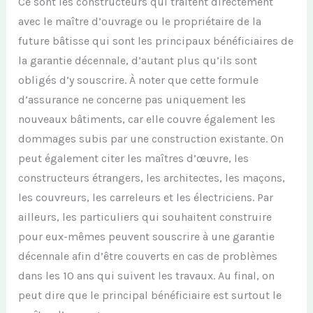
C
e sont les constructeurs qui traitent directement
avec le
maître d’ouvrage ou l
e propriétaire de la
future bâti
sse
qui sont les principaux bénéficiaires de
la garantie décennale,
d’autant plus qu’ils sont
obligés
d’
y
souscrire.
À noter que cette formule
d’assuranc
e
ne concerne pas uniquement
les
nouveaux
bâtiments
, car elle couvre également les
dommages subis
par
une construction existante.
On
peut également citer
les maîtres
d’œuvre
,
les
constructeurs étrangers,
les architectes, les maçons,
les couvreurs,
les carreleurs et les électriciens.
Par
ailleurs, les particuliers
qui souhaitent construire
pour
eux-
même
s
peu
ven
t souscrire à une garantie
décennale afin d’être couvert
s
en cas de problèmes
dans les 10 ans qui suivent les travaux.
Au final, on
peut dire que le principal bénéficiaire est surtout le