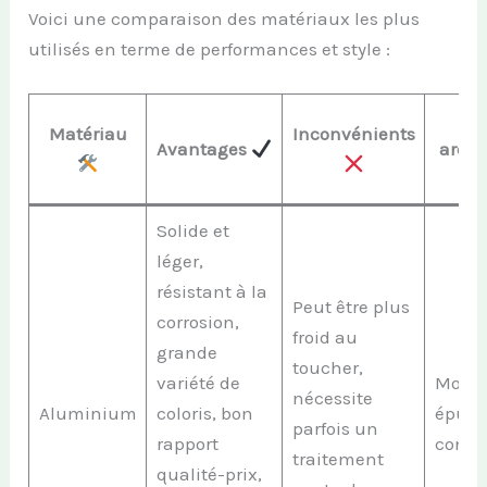
Voici une comparaison des matériaux les plus
utilisés en terme de performances et style :
S
Matériau
Inconvénients
Avantages
archi
Solide et
léger,
résistant à la
Peut être plus
corrosion,
froid au
grande
toucher,
variété de
Moder
nécessite
Aluminium
coloris, bon
épuré
parfois un
rapport
conte
traitement
qualité-prix,