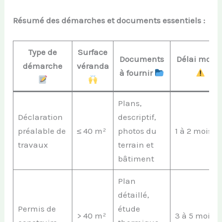
Résumé des démarches et documents essentiels :
Type de
Surface
Documents
Délai moye
démarche
véranda
à fournir
Plans,
Déclaration
descriptif,
préalable de
≤ 40 m²
photos du
1 à 2 mois
travaux
terrain et
bâtiment
Plan
détaillé,
Permis de
étude
> 40 m²
3 à 5 mois