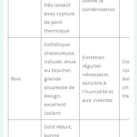
contre la
très isolant
condensation
avec rupture
de pont
thermique
Esthétique
chaleureuse,
Entretien
naturel, doux
Classi
régulier
au toucher,
rustiq
nécessaire,
Bois
grande
bohè
sensible à
souplesse de
char
l’humidité et
design,
tradit
aux insectes
excellent
isolant
Coût réduit,
bonne