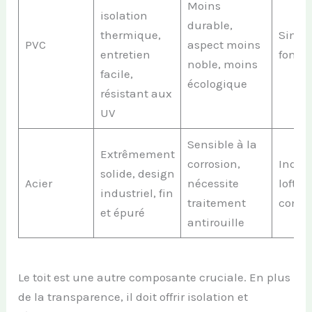
Moins
isolation
durable,
thermique,
Simpl
PVC
aspect moins
entretien
fonct
noble, moins
facile,
écologique
résistant aux
UV
Sensible à la
Extrêmement
corrosion,
Indust
solide, design
Acier
nécessite
loft,
industriel, fin
traitement
conte
et épuré
antirouille
Le toit est une autre composante cruciale. En plus
de la transparence, il doit offrir isolation et