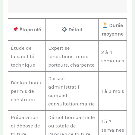
Durée
Étape clé
Détail
moyenne
Étude de
Expertise
2 à 4
faisabilité
fondations, murs
semaines
technique
porteurs, charpente
Dossier
Déclaration /
administratif
permis de
1 à 3 mois
complet,
construire
consultation mairie
Préparation
Démolition partielle
1 à 2
et dépose de
ou totale de
semaines
toiture
l’ancienne toiture