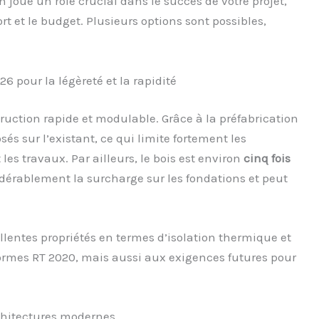
 joue un rôle crucial dans le succès de votre projet,
rt et le budget. Plusieurs options sont possibles,
26 pour la légèreté et la rapidité
uction rapide et modulable. Grâce à la préfabrication
és sur l’existant, ce qui limite fortement les
es travaux. Par ailleurs, le bois est environ
cinq fois
idérablement la surcharge sur les fondations et peut
lentes propriétés en termes d’isolation thermique et
ormes RT 2020, mais aussi aux exigences futures pour
rchitectures modernes