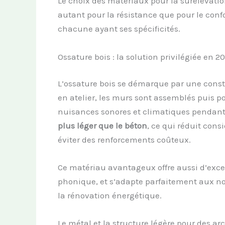
Le choix des matériaux pour la surélévation
autant pour la résistance que pour le confo
chacune ayant ses spécificités.
Ossature bois : la solution privilégiée en 20
L’ossature bois se démarque par une constr
en atelier, les murs sont assemblés puis pos
nuisances sonores et climatiques pendant l
plus léger que le béton
, ce qui réduit cons
éviter des renforcements coûteux.
Ce matériau avantageux offre aussi d’excel
phonique, et s’adapte parfaitement aux n
la rénovation énergétique.
Le métal et la structure légère pour des a