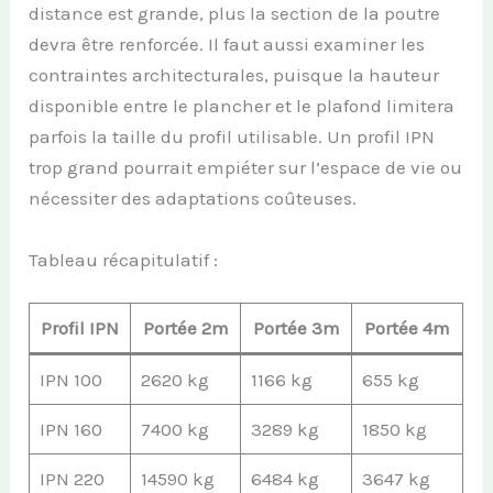
distance est grande, plus la section de la poutre
devra être renforcée. Il faut aussi examiner les
contraintes architecturales, puisque la hauteur
disponible entre le plancher et le plafond limitera
parfois la taille du profil utilisable. Un profil IPN
trop grand pourrait empiéter sur l’espace de vie ou
nécessiter des adaptations coûteuses.
Tableau récapitulatif :
Profil IPN
Portée 2m
Portée 3m
Portée 4m
IPN 100
2620 kg
1166 kg
655 kg
IPN 160
7400 kg
3289 kg
1850 kg
IPN 220
14590 kg
6484 kg
3647 kg