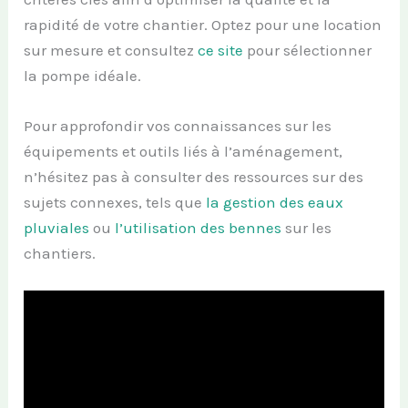
rapidité de votre chantier. Optez pour une location
sur mesure et consultez
ce site
pour sélectionner
la pompe idéale.
Pour approfondir vos connaissances sur les
équipements et outils liés à l’aménagement,
n’hésitez pas à consulter des ressources sur des
sujets connexes, tels que
la gestion des eaux
pluviales
ou
l’utilisation des bennes
sur les
chantiers.