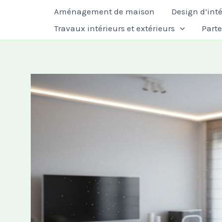
Aller
Aménagement de maison
Design d’inté
au
Travaux intérieurs et extérieurs
Part
contenu