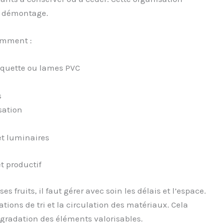
de démontage.
amment :
quette ou lames PVC
s
s
sation
t luminaires
t productif
s fruits, il faut gérer avec soin les délais et l’espace.
ations de tri et la circulation des matériaux. Cela
égradation des éléments valorisables.