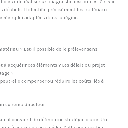
dicieux de réaliser un diagnostic ressources. Ce type
s déchets. Il identifie précisément les matériaux
 de réemploi adaptées dans la région.
atériau ? Est-il possible de le prélever sans
t à acquérir ces éléments ? Les délais du projet
tage ?
eut-elle compenser ou réduire les coûts liés à
 un schéma directeur
er, il convient de définir une stratégie claire. Un
ants à conserver ou à céder. Cette organisation