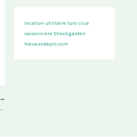
location utilitaire turo
crue
saisonniere
Shockgarden
travauxdepro.com
T
Réparer une fuite de toiture rapidement : étapes à suivre