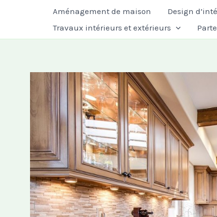
Aller
Aménagement de maison
Design d’inté
au
Travaux intérieurs et extérieurs
Part
contenu