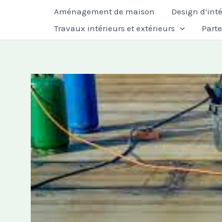
Aller
Aménagement de maison
Design d’inté
au
Travaux intérieurs et extérieurs
Part
contenu