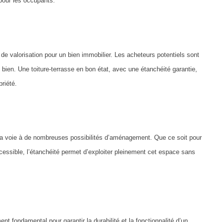
pour les occupants.
de valorisation pour un bien immobilier. Les acheteurs potentiels sont
n bien. Une toiture-terrasse en bon état, avec une étanchéité garantie,
riété.
 la voie à de nombreuses possibilités d’aménagement. Que ce soit pour
cessible, l’étanchéité permet d’exploiter pleinement cet espace sans
nt fondamental pour garantir la durabilité et la fonctionnalité d’un