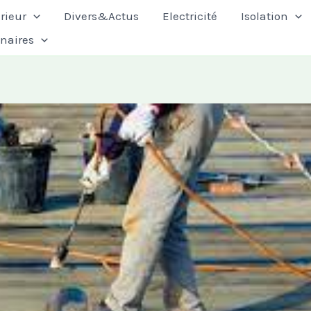
rieur
Divers&Actus
Electricité
Isolation
enaires