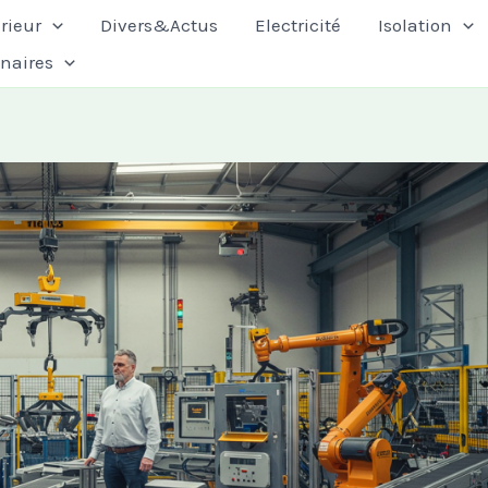
rieur
Divers&Actus
Electricité
Isolation
enaires