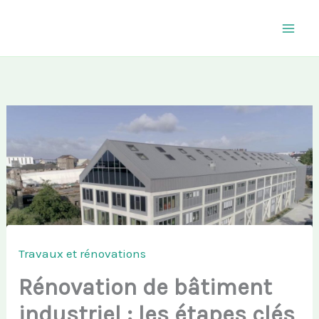
Aller
au
contenu
Travaux et rénovations
Rénovation de bâtiment
industriel : les étapes clés