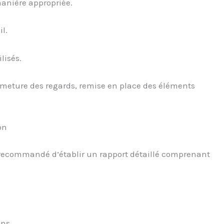
manière appropriée.
l.
lisés.
ermeture des regards, remise en place des éléments
on
st recommandé d’établir un rapport détaillé comprenant
ons