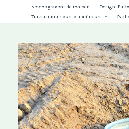
Aller
Aménagement de maison
Design d’inté
au
Travaux intérieurs et extérieurs
Part
contenu