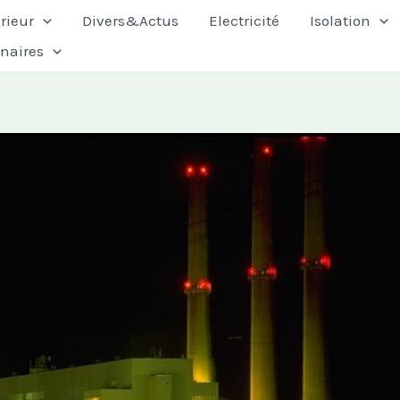
rieur
Divers&Actus
Electricité
Isolation
enaires