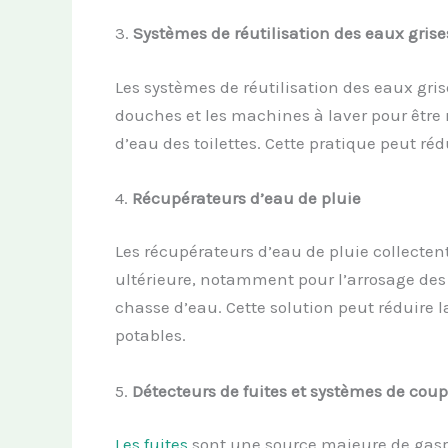
3.
Systèmes de
r
éutilisation des
e
aux
g
rise
Les systèmes de réutilisation des eaux grise
douches et les machines à laver pour être r
d’eau des toilettes. Cette pratique peut r
4.
Récupérateurs d’
e
au de
p
luie
Les récupérateurs d’eau de pluie collectent
ultérieure, notamment pour l’arrosage des j
chasse d’eau. Cette solution peut réduire
potables.
5.
Détecteurs de
f
uites et
s
ystèmes de
c
oup
Les fuites
sont une source majeure de gaspil