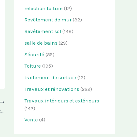
refection toiture
(12)
Revêtement de mur
(32)
Revêtement sol
(148)
salle de bains
(29)
Sécurité
(55)
Toiture
(195)
traitement de surface
(12)
Travaux et rénovations
(222)
Travaux intérieurs et extérieurs
T
(142)
Bien choisir son carrelage : quand l’esthétique rime avec praticité et durabilité
Vente
(4)