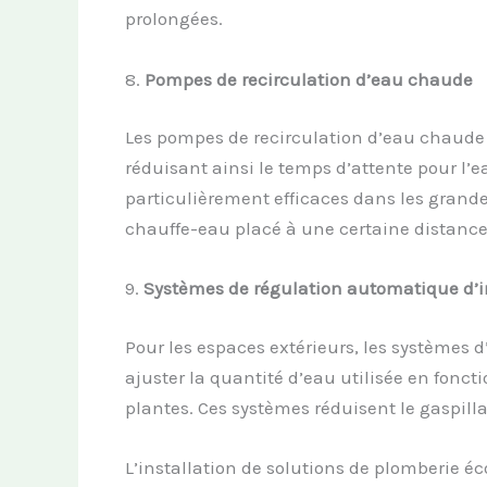
prolongées.
8.
Pompes de
r
ecirculation d’
e
au
c
haude
Les pompes de recirculation d’eau chaude
réduisant ainsi le temps d’attente pour l’e
particulièrement efficaces dans les gran
chauffe-eau placé à une certaine distance 
9.
Systèmes de
r
égulation
a
utomatique d’
i
Pour les espaces extérieurs, les systèmes d
ajuster la quantité d’eau utilisée en fonc
plantes. Ces systèmes réduisent le gaspilla
L’installation de solutions de plomberie 