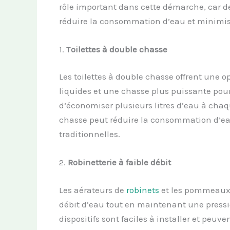
rôle important dans cette démarche, car d
réduire la consommation d’eau et minimise
1. T
oilettes à
d
ouble
c
hasse
Les toilettes à double chasse offrent une o
liquides et une chasse plus puissante pour 
d’économiser plusieurs litres d’eau à chaq
chasse peut réduire la consommation d’eau
traditionnelles.
2.
Robinetterie à
f
aible
d
ébit
Les aérateurs de
robinets
et les pommeaux d
débit d’eau tout en maintenant une pressio
dispositifs sont faciles à installer et peu