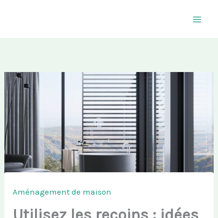
Aller
au
contenu
Aménagement de maison
Utilisez les recoins : idées